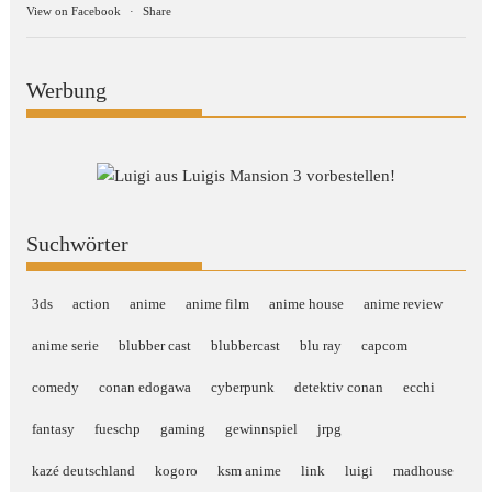
View on Facebook
·
Share
Werbung
Suchwörter
3ds
action
anime
anime film
anime house
anime review
anime serie
blubber cast
blubbercast
blu ray
capcom
comedy
conan edogawa
cyberpunk
detektiv conan
ecchi
fantasy
fueschp
gaming
gewinnspiel
jrpg
kazé deutschland
kogoro
ksm anime
link
luigi
madhouse