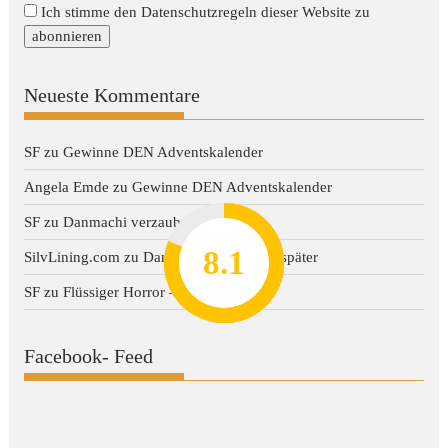
Ich stimme den Datenschutzregeln dieser Website zu
Neueste Kommentare
SF
zu
Gewinne DEN Adventskalender
Angela Emde
zu
Gewinne DEN Adventskalender
SF
zu
Danmachi verzaubert später
8.2
7.8
7.1
8.1
7
SilvLining.com
zu
Danmachi verzaubert später
SF
zu
Flüssiger Horror – Dark Water
Facebook- Feed