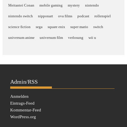
Meitantei Conan
mobile gaming
mystery
nintendo
nintendo switch
nipponart
ova films
podcast
rollenspiel
science fiction
sega
square enix
super mario
switch
universum anime
universum film
verlosung
wii u
Admin/RSS
Anmelden
Eintrags-Feed
Kommentar-Feed
WordPress.org