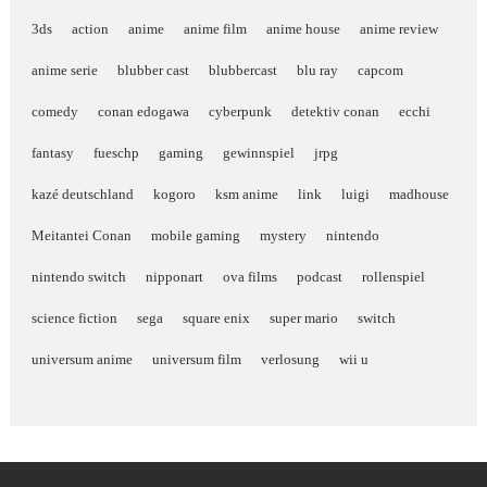
3ds
action
anime
anime film
anime house
anime review
anime serie
blubber cast
blubbercast
blu ray
capcom
comedy
conan edogawa
cyberpunk
detektiv conan
ecchi
fantasy
fueschp
gaming
gewinnspiel
jrpg
kazé deutschland
kogoro
ksm anime
link
luigi
madhouse
Meitantei Conan
mobile gaming
mystery
nintendo
nintendo switch
nipponart
ova films
podcast
rollenspiel
science fiction
sega
square enix
super mario
switch
universum anime
universum film
verlosung
wii u