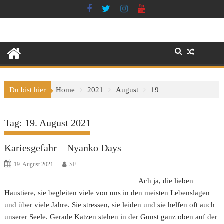
Skip
to
content
Du bist hier
Home
2021
August
19
Tag:
19. August 2021
Kariesgefahr – Nyanko Days
19. August 2021
SF
Ach ja, die lieben
Haustiere, sie begleiten viele von uns in den meisten Lebenslagen
und über viele Jahre. Sie stressen, sie leiden und sie helfen oft auch
unserer Seele. Gerade Katzen stehen in der Gunst ganz oben auf der