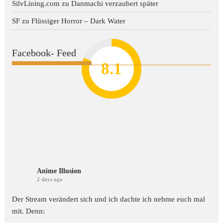
SilvLining.com
zu
Danmachi verzaubert später
SF
zu
Flüssiger Horror – Dark Water
Facebook- Feed
8.2
7.8
7.1
8.1
7
Anime Illusion
2 days ago
Der Stream verändert sich und ich dachte ich nehme euch mal
mit. Denn: