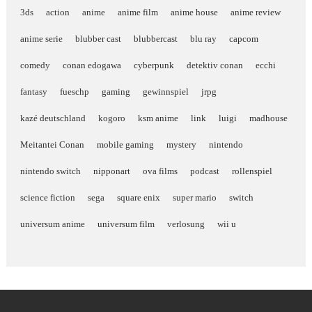
3ds
action
anime
anime film
anime house
anime review
anime serie
blubber cast
blubbercast
blu ray
capcom
comedy
conan edogawa
cyberpunk
detektiv conan
ecchi
fantasy
fueschp
gaming
gewinnspiel
jrpg
kazé deutschland
kogoro
ksm anime
link
luigi
madhouse
Meitantei Conan
mobile gaming
mystery
nintendo
nintendo switch
nipponart
ova films
podcast
rollenspiel
science fiction
sega
square enix
super mario
switch
universum anime
universum film
verlosung
wii u