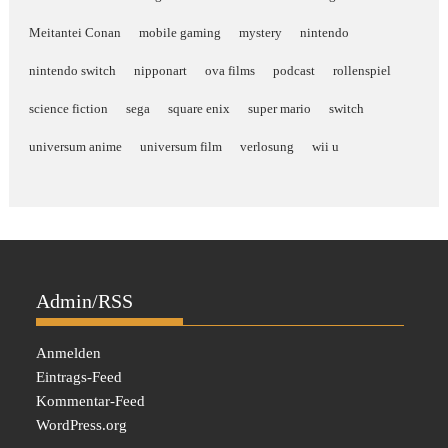
Meitantei Conan
mobile gaming
mystery
nintendo
nintendo switch
nipponart
ova films
podcast
rollenspiel
science fiction
sega
square enix
super mario
switch
universum anime
universum film
verlosung
wii u
Admin/RSS
Anmelden
Eintrags-Feed
Kommentar-Feed
WordPress.org