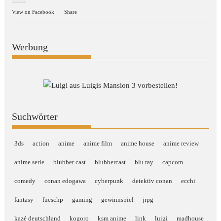
View on Facebook
·
Share
Werbung
Suchwörter
3ds
action
anime
anime film
anime house
anime review
anime serie
blubber cast
blubbercast
blu ray
capcom
comedy
conan edogawa
cyberpunk
detektiv conan
ecchi
fantasy
fueschp
gaming
gewinnspiel
jrpg
kazé deutschland
kogoro
ksm anime
link
luigi
madhouse