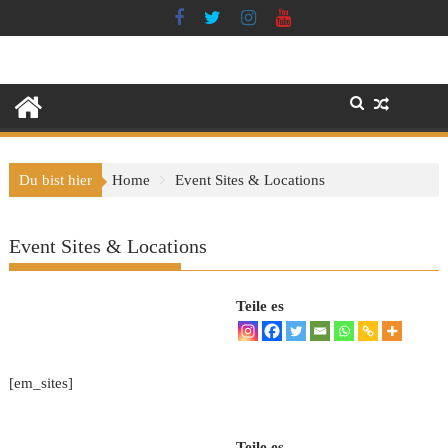
Skip
to
content
Du bist hier
Home
Event Sites & Locations
Event Sites & Locations
Teile es
[em_sites]
Teile es