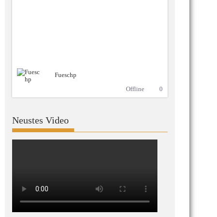
Fueschp
Offline
0
Neustes Video