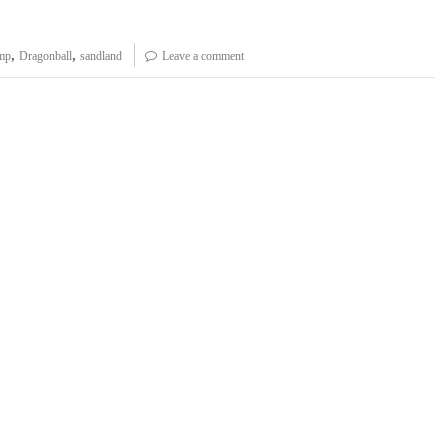
,
,
ump
Dragonball
sandland
Leave a comment