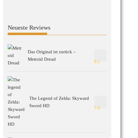
Neueste Reviews
Das Original ist zurück –
Metroid Dread
8.2
The Legend of Zelda: Skyward
Sword HD
7.8