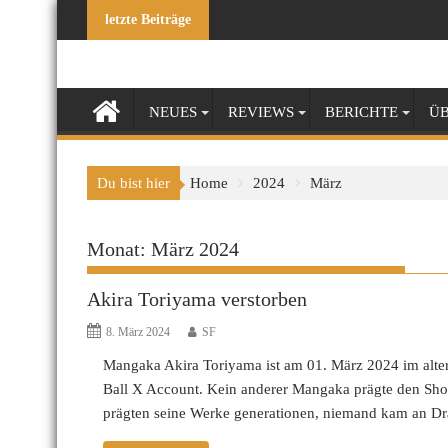
Skip
letzte Beiträge
to
content
NEUES
REVIEWS
BERICHTE
ÜB
Du bist hier
Home
2024
März
Monat:
März 2024
Akira Toriyama verstorben
8. März 2024
SF
Mangaka Akira Toriyama ist am 01. März 2024 im alter 
Ball X Account. Kein anderer Mangaka prägte den Sho
prägten seine Werke generationen, niemand kam an 