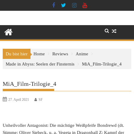
Skip
to
content
Du bist hier
Home
Reviews
Anime
Made in Abyss: Seelen der Finsternis
MiA_Film-Trilogie_4
MiA_Film-Trilogie_4
27. April 2021
SF
Unheilvoller Antagonist: Die mächtige Weißpfeife Bondrewd (dt.
Stimme: Oliver Siebeck, u. a. Vegeta in Dragonball Z: Kampf der