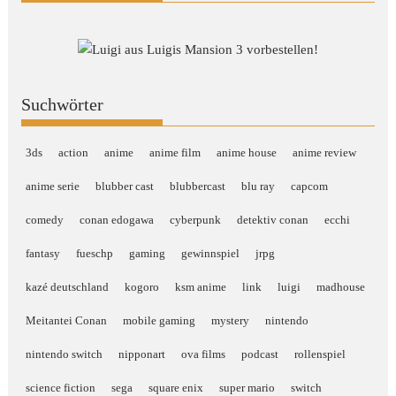
Suchwörter
3ds
action
anime
anime film
anime house
anime review
anime serie
blubber cast
blubbercast
blu ray
capcom
comedy
conan edogawa
cyberpunk
detektiv conan
ecchi
fantasy
fueschp
gaming
gewinnspiel
jrpg
kazé deutschland
kogoro
ksm anime
link
luigi
madhouse
Meitantei Conan
mobile gaming
mystery
nintendo
nintendo switch
nipponart
ova films
podcast
rollenspiel
science fiction
sega
square enix
super mario
switch