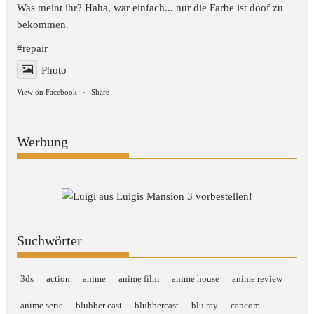
Was meint ihr? Haha, war einfach... nur die Farbe ist doof zu
bekommen.
#repair
Photo
View on Facebook
·
Share
Werbung
Suchwörter
3ds
action
anime
anime film
anime house
anime review
anime serie
blubber cast
blubbercast
blu ray
capcom