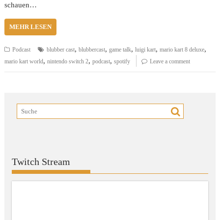
schauen…
MEHR LESEN
,
,
,
,
,
Podcast
blubber cast
blubbercast
game talk
luigi kart
mario kart 8 deluxe
,
,
,
mario kart world
nintendo switch 2
podcast
spotify
Leave a comment
Twitch Stream