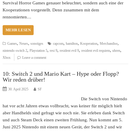
Survival Horror Games genauer beleuchtet, sondern auch eine der
Kooperationen vorgestellt. Denn zusammen mit dem
rennomierten…
MEHR LESEN
,
,
,
,
,
,
Games
Neues
sonstiges
capcom
hamilton
Kooperation
Merchandise
,
,
,
,
,
,
nintendo switch 2
Playstation 5
resi 9
resident evil 9
resident evil requiem
uhren
Xbox
Leave a comment
10: Switch 2 und Mario Kart – Hype oder Flopp?
Wir reden drüber!
30. April 2025
SF
Die Switch von Nintendo
hat vor acht Jahren etwas vollbracht, was keiner für möglich hielt
aber Handhelds sind gefragt wie noch nie. Sie erleben dank Switch
und auch Steam Deck einen zweiten Frühlung. Nun kommt am 5.
Juni 2025 Nintendo mit einem neuen Gerät, der Switch 2 und wir