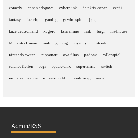
comedy
conan edogawa
cyberpunk
detektiv conan
ecchi
fantasy
fueschp
gaming
gewinnspiel
jrpg
kazé deutschland
kogoro
ksm anime
link
luigi
madhouse
Meitantei Conan
mobile gaming
mystery
nintendo
nintendo switch
nipponart
ova films
podcast
rollenspiel
science fiction
sega
square enix
super mario
switch
universum anime
universum film
verlosung
wii u
Admin/RSS