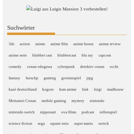
Suchwörter
3ds
action
anime
anime film
anime house
anime review
anime serie
blubber cast
blubbercast
blu ray
capcom
comedy
conan edogawa
cyberpunk
detektiv conan
ecchi
fantasy
fueschp
gaming
gewinnspiel
jrpg
kazé deutschland
kogoro
ksm anime
link
luigi
madhouse
Meitantei Conan
mobile gaming
mystery
nintendo
nintendo switch
nipponart
ova films
podcast
rollenspiel
science fiction
sega
square enix
super mario
switch