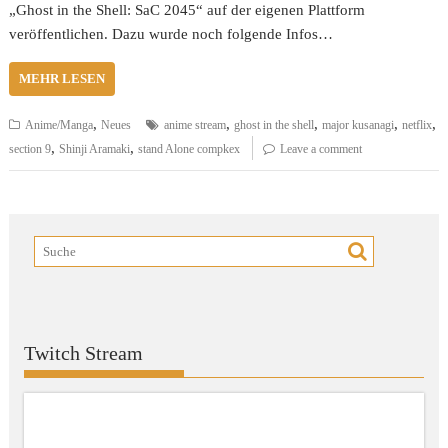
„Ghost in the Shell: SaC 2045“ auf der eigenen Plattform
veröffentlichen. Dazu wurde noch folgende Infos…
MEHR LESEN
,
,
,
,
,
Anime/Manga
Neues
anime stream
ghost in the shell
major kusanagi
netflix
,
,
section 9
Shinji Aramaki
stand Alone compkex
Leave a comment
Twitch Stream