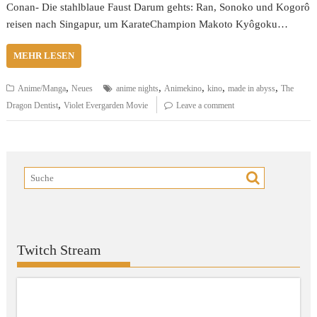
Conan- Die stahlblaue Faust Darum gehts: Ran, Sonoko und Kogorô
reisen nach Singapur, um KarateChampion Makoto Kyôgoku…
MEHR LESEN
,
,
,
,
,
Anime/Manga
Neues
anime nights
Animekino
kino
made in abyss
The
,
Dragon Dentist
Violet Evergarden Movie
Leave a comment
Twitch Stream