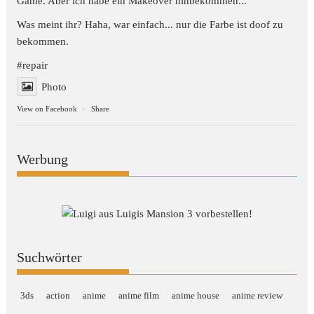
Game. Aber ich habe ein Makeover hinbekommen...
Was meint ihr? Haha, war einfach... nur die Farbe ist doof zu
bekommen.
#repair
Photo
View on Facebook
·
Share
Werbung
Suchwörter
3ds
action
anime
anime film
anime house
anime review