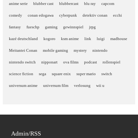
anime serie
blubber cast
blubbercast
blu ray
capcom
comedy
conan edogawa
cyberpunk
detektiv conan
ecchi
fantasy
fueschp
gaming
gewinnspiel
jrpg
kazé deutschland
kogoro
ksm anime
link
luigi
madhouse
Meitantei Conan
mobile gaming
mystery
nintendo
nintendo switch
nipponart
ova films
podcast
rollenspiel
science fiction
sega
square enix
super mario
switch
universum anime
universum film
verlosung
wii u
Admin/RSS