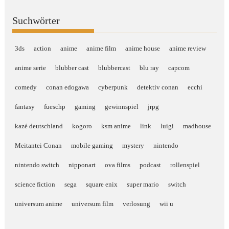
Suchwörter
3ds
action
anime
anime film
anime house
anime review
anime serie
blubber cast
blubbercast
blu ray
capcom
comedy
conan edogawa
cyberpunk
detektiv conan
ecchi
fantasy
fueschp
gaming
gewinnspiel
jrpg
kazé deutschland
kogoro
ksm anime
link
luigi
madhouse
Meitantei Conan
mobile gaming
mystery
nintendo
nintendo switch
nipponart
ova films
podcast
rollenspiel
science fiction
sega
square enix
super mario
switch
universum anime
universum film
verlosung
wii u