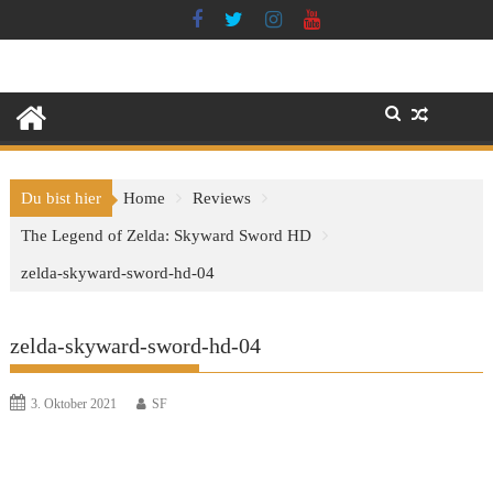
Skip
to
content
Du bist hier
Home
Reviews
The Legend of Zelda: Skyward Sword HD
zelda-skyward-sword-hd-04
zelda-skyward-sword-hd-04
3. Oktober 2021
SF