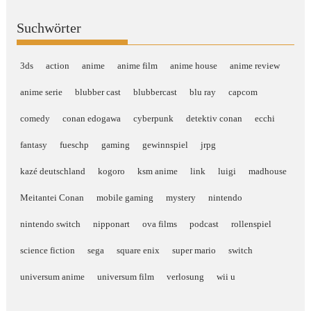
Suchwörter
3ds
action
anime
anime film
anime house
anime review
anime serie
blubber cast
blubbercast
blu ray
capcom
comedy
conan edogawa
cyberpunk
detektiv conan
ecchi
fantasy
fueschp
gaming
gewinnspiel
jrpg
kazé deutschland
kogoro
ksm anime
link
luigi
madhouse
Meitantei Conan
mobile gaming
mystery
nintendo
nintendo switch
nipponart
ova films
podcast
rollenspiel
science fiction
sega
square enix
super mario
switch
universum anime
universum film
verlosung
wii u