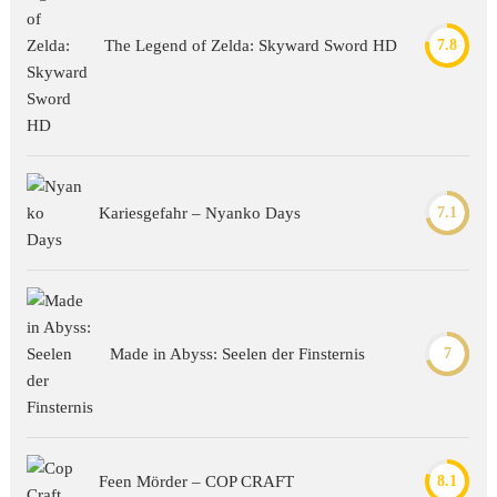
The Legend of Zelda: Skyward Sword HD
7.8
Kariesgefahr – Nyanko Days
7.1
Made in Abyss: Seelen der Finsternis
7
Feen Mörder – COP CRAFT
8.1