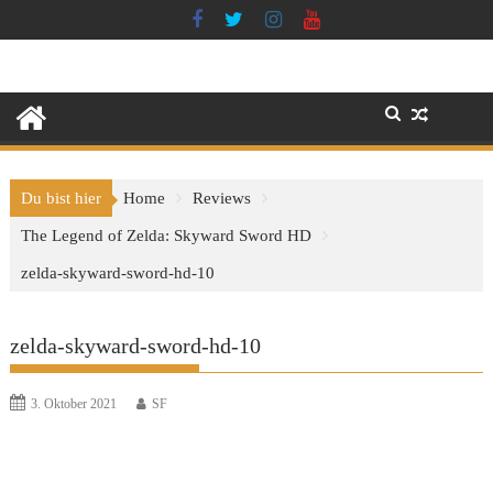
Skip
to
content
Du bist hier
Home
Reviews
The Legend of Zelda: Skyward Sword HD
zelda-skyward-sword-hd-10
zelda-skyward-sword-hd-10
3. Oktober 2021
SF