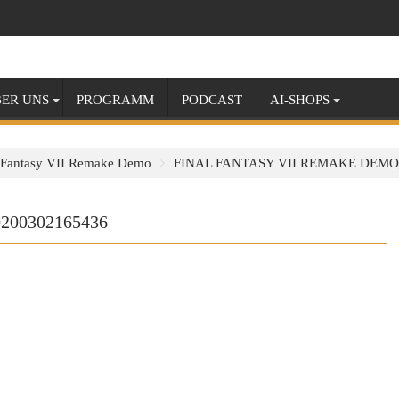
ER UNS
PROGRAMM
PODCAST
AI-SHOPS
l Fantasy VII Remake Demo
FINAL FANTASY VII REMAKE DEMO
200302165436