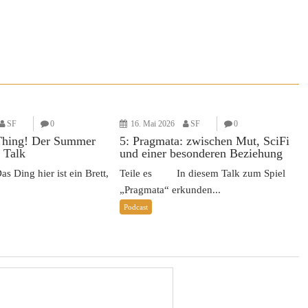
SF
0
16. Mai 2026
SF
0
Thing! Der Summer
5: Pragmata: zwischen Mut, SciFi
 Talk
und einer besonderen Beziehung
Ding hier ist ein Brett,
Teile es In diesem Talk zum Spiel
„Pragmata“ erkunden...
Podcast