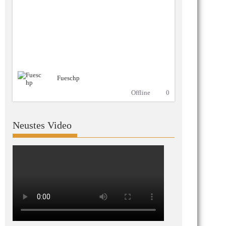
Fueschp
Offline
0
Neustes Video