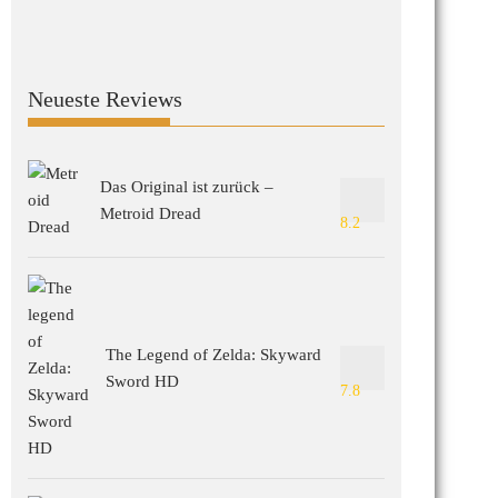
Neueste Reviews
Das Original ist zurück –
Metroid Dread
8.2
The Legend of Zelda: Skyward
Sword HD
7.8