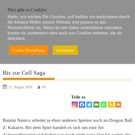
Skip
Hier gibt es Cookies
to
Hallo, wir reichen Dir Cookies, soll heißen wir analysieren durch
content
die kleinen Helfer unsere Website und passen so das
Nutzererlebnis an. Wenn du uns dabei unterstützen möchtest,
kannst du zustimmen oder auch nur Cookies nehmen, die du
möchtest.
Cookie Einstellung
zustimmen
Du bist hier
Home
Neues
Bis zur Cell Saga
Bis zur Cell Saga
21. August 2019
SF
Teile es
Bandai Namco arbeitet ja eben anderen Spielen auch an Dragon Ball
Z: Kakarot. Bei dem Spiel handelt es sich um eine Art
Actionrollenspiel und bisher war noch nicht ganz klar bis wohin die