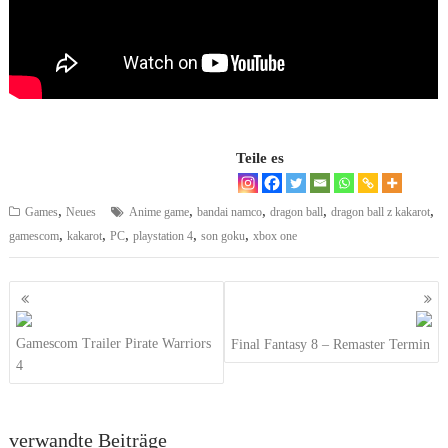
Teile es
,
,
,
,
,
Games
Neues
Anime game
bandai namco
dragon ball
dragon ball z kakarot
,
,
,
,
,
gamescom
kakarot
PC
playstation 4
son goku
xbox one
Beitragsnavigation
Gamescom Trailer Pirate Warriors
Final Fantasy 8 – Remaster Termin
4
verwandte Beiträge