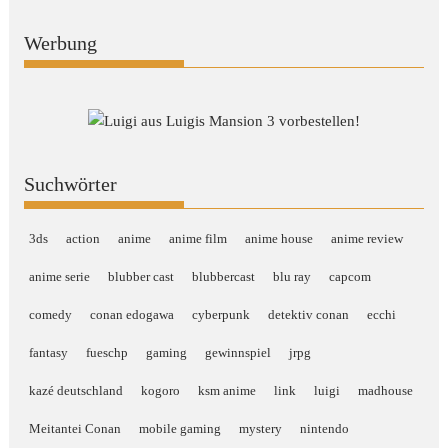
Werbung
Suchwörter
3ds
action
anime
anime film
anime house
anime review
anime serie
blubber cast
blubbercast
blu ray
capcom
comedy
conan edogawa
cyberpunk
detektiv conan
ecchi
fantasy
fueschp
gaming
gewinnspiel
jrpg
kazé deutschland
kogoro
ksm anime
link
luigi
madhouse
Meitantei Conan
mobile gaming
mystery
nintendo