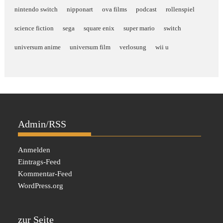
nintendo switch
nipponart
ova films
podcast
rollenspiel
science fiction
sega
square enix
super mario
switch
universum anime
universum film
verlosung
wii u
Admin/RSS
Anmelden
Eintrags-Feed
Kommentar-Feed
WordPress.org
zur Seite