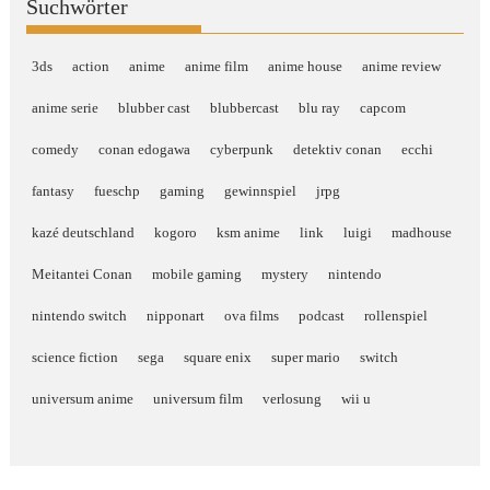
Suchwörter
3ds
action
anime
anime film
anime house
anime review
anime serie
blubber cast
blubbercast
blu ray
capcom
comedy
conan edogawa
cyberpunk
detektiv conan
ecchi
fantasy
fueschp
gaming
gewinnspiel
jrpg
kazé deutschland
kogoro
ksm anime
link
luigi
madhouse
Meitantei Conan
mobile gaming
mystery
nintendo
nintendo switch
nipponart
ova films
podcast
rollenspiel
science fiction
sega
square enix
super mario
switch
universum anime
universum film
verlosung
wii u