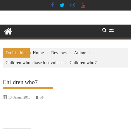
Skip
to
content
Du bist hier
Home
Reviews
Anime
Children who chase lost voices
Children who7
Children who7
13. Januar 2018
SF