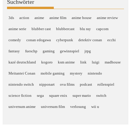
Suchwörter
3ds
action
anime
anime film
anime house
anime review
anime serie
blubber cast
blubbercast
blu ray
capcom
comedy
conan edogawa
cyberpunk
detektiv conan
ecchi
fantasy
fueschp
gaming
gewinnspiel
jrpg
kazé deutschland
kogoro
ksm anime
link
luigi
madhouse
Meitantei Conan
mobile gaming
mystery
nintendo
nintendo switch
nipponart
ova films
podcast
rollenspiel
science fiction
sega
square enix
super mario
switch
universum anime
universum film
verlosung
wii u