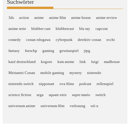
Suchwörter
3ds
action
anime
anime film
anime house
anime review
anime serie
blubber cast
blubbercast
blu ray
capcom
comedy
conan edogawa
cyberpunk
detektiv conan
ecchi
fantasy
fueschp
gaming
gewinnspiel
jrpg
kazé deutschland
kogoro
ksm anime
link
luigi
madhouse
Meitantei Conan
mobile gaming
mystery
nintendo
nintendo switch
nipponart
ova films
podcast
rollenspiel
science fiction
sega
square enix
super mario
switch
universum anime
universum film
verlosung
wii u