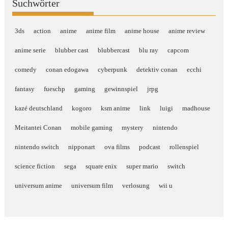
Suchwörter
3ds
action
anime
anime film
anime house
anime review
anime serie
blubber cast
blubbercast
blu ray
capcom
comedy
conan edogawa
cyberpunk
detektiv conan
ecchi
fantasy
fueschp
gaming
gewinnspiel
jrpg
kazé deutschland
kogoro
ksm anime
link
luigi
madhouse
Meitantei Conan
mobile gaming
mystery
nintendo
nintendo switch
nipponart
ova films
podcast
rollenspiel
science fiction
sega
square enix
super mario
switch
universum anime
universum film
verlosung
wii u