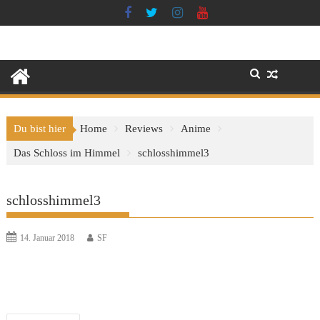
Skip
to
content
Du bist hier
Home
Reviews
Anime
Das Schloss im Himmel
schlosshimmel3
schlosshimmel3
14. Januar 2018
SF