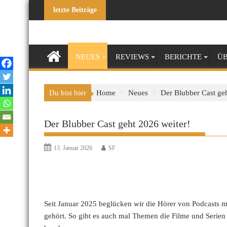
Skip
letzte Beiträge
to
content
NEUES
REVIEWS
BERICHTE
ÜB
Du bist hier
Home
Neues
Der Blubber Cast geh
Der Blubber Cast geht 2026 weiter!
13. Januar 2026
SF
Seit Januar 2025 beglücken wir die Hörer von Podcasts
gehört. So gibt es auch mal Themen die Filme und Serien