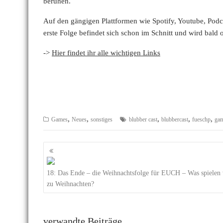
beruhen.
Auf den gängigen Plattformen wie Spotify, Youtube, Podca
erste Folge befindet sich schon im Schnitt und wird bald 
->
Hier findet ihr alle wichtigen Links
,
,
,
,
,
Games
Neues
sonstiges
blubber cast
blubbercast
fueschp
gam
Beitragsnavigation
18: Das Ende – die Weihnachtsfolge für EUCH – Was spielen 
zu Weihnachten?
verwandte Beiträge