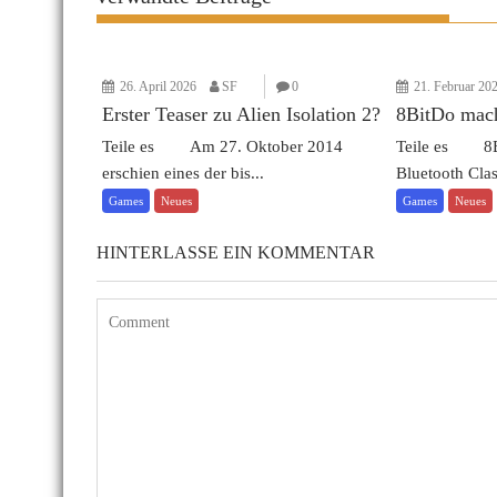
26. April 2026
SF
0
21. Februar 20
Erster Teaser zu Alien Isolation 2?
8BitDo mach
Teile es Am 27. Oktober 2014
Teile es 8Bi
erschien eines der bis...
Bluetooth Clas
Games
Neues
Games
Neues
HINTERLASSE EIN KOMMENTAR