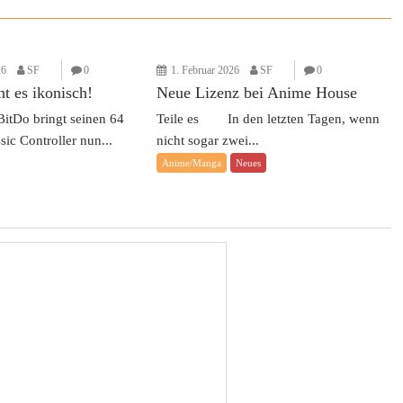
26
SF
0
1. Februar 2026
SF
0
t es ikonisch!
Neue Lizenz bei Anime House
tDo bringt seinen 64
Teile es In den letzten Tagen, wenn
sic Controller nun...
nicht sogar zwei...
Anime/Manga
Neues