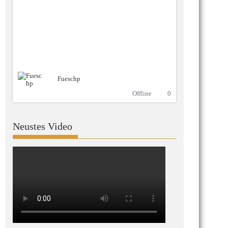
Fueschp
Offline
0
Neustes Video