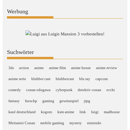
Werbung
Suchwörter
3ds
action
anime
anime film
anime house
anime review
anime serie
blubber cast
blubbercast
blu ray
capcom
comedy
conan edogawa
cyberpunk
detektiv conan
ecchi
fantasy
fueschp
gaming
gewinnspiel
jrpg
kazé deutschland
kogoro
ksm anime
link
luigi
madhouse
Meitantei Conan
mobile gaming
mystery
nintendo