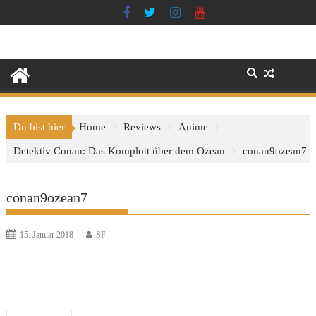
Skip
to
content
Du bist hier
Home
Reviews
Anime
Detektiv Conan: Das Komplott über dem Ozean
conan9ozean7
conan9ozean7
15. Januar 2018
SF