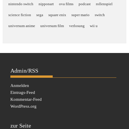
nintendo switch
nipponart
ova films
podcast
rollenspiel
science fiction
sega
square enix
super mario
switch
universum anime
universum film
verlosung
wii u
Admin/RSS
Anmelden
Eintrags-Feed
Kommentar-Feed
WordPress.org
zur Seite