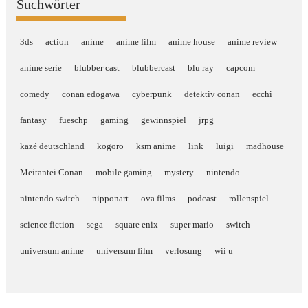
Suchwörter
3ds
action
anime
anime film
anime house
anime review
anime serie
blubber cast
blubbercast
blu ray
capcom
comedy
conan edogawa
cyberpunk
detektiv conan
ecchi
fantasy
fueschp
gaming
gewinnspiel
jrpg
kazé deutschland
kogoro
ksm anime
link
luigi
madhouse
Meitantei Conan
mobile gaming
mystery
nintendo
nintendo switch
nipponart
ova films
podcast
rollenspiel
science fiction
sega
square enix
super mario
switch
universum anime
universum film
verlosung
wii u