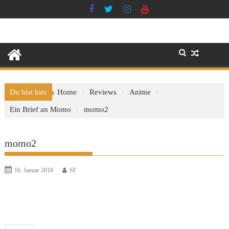
Skip
to
content
Du bist hier
Home
Reviews
Anime
Ein Brief an Momo
momo2
momo2
16. Januar 2018
SF