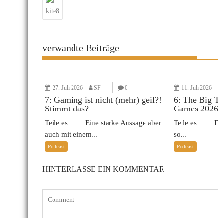
kite8
verwandte Beiträge
27. Juli 2026
SF
0
11. Juli 2026
7: Gaming ist nicht (mehr) geil?!
6: The Big 
Stimmt das?
Games 2026
Teile es Eine starke Aussage aber
Teile es Das 
auch mit einem...
so...
Podcast
Podcast
HINTERLASSE EIN KOMMENTAR