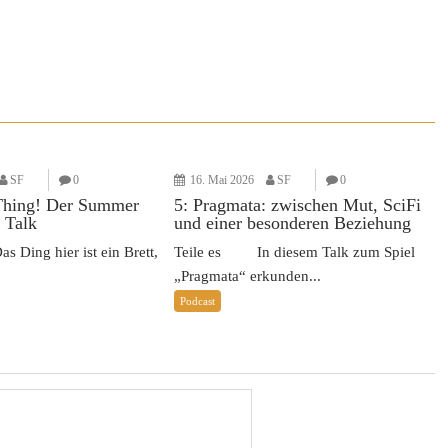
SF
0
16. Mai 2026
SF
0
Thing! Der Summer
5: Pragmata: zwischen Mut, SciFi
 Talk
und einer besonderen Beziehung
Ding hier ist ein Brett,
Teile es In diesem Talk zum Spiel
„Pragmata“ erkunden...
Podcast