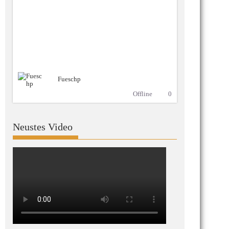
Fueschp
Offline
0
Neustes Video