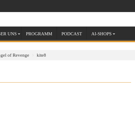
ER UNS
PROGRAMM
PODCAST
AI-SHOPS
ngel of Revenge
kite8