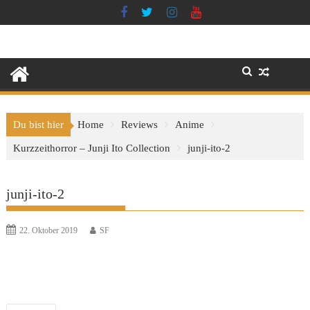
Skip
to
content
Du bist hier
Home
Reviews
Anime
Kurzzeithorror – Junji Ito Collection
junji-ito-2
junji-ito-2
22. Oktober 2019
SF