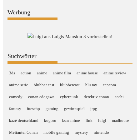
Werbung
Suchwörter
3ds
action
anime
anime film
anime house
anime review
anime serie
blubber cast
blubbercast
blu ray
capcom
comedy
conan edogawa
cyberpunk
detektiv conan
ecchi
fantasy
fueschp
gaming
gewinnspiel
jrpg
kazé deutschland
kogoro
ksm anime
link
luigi
madhouse
Meitantei Conan
mobile gaming
mystery
nintendo