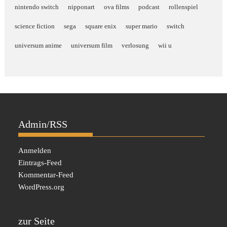
nintendo switch
nipponart
ova films
podcast
rollenspiel
science fiction
sega
square enix
super mario
switch
universum anime
universum film
verlosung
wii u
Admin/RSS
Anmelden
Eintrags-Feed
Kommentar-Feed
WordPress.org
zur Seite