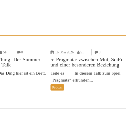
SF
0
16. Mai 2026
SF
0
Thing! Der Summer
5: Pragmata: zwischen Mut, SciFi
 Talk
und einer besonderen Beziehung
Ding hier ist ein Brett,
Teile es In diesem Talk zum Spiel
„Pragmata“ erkunden...
Podcast