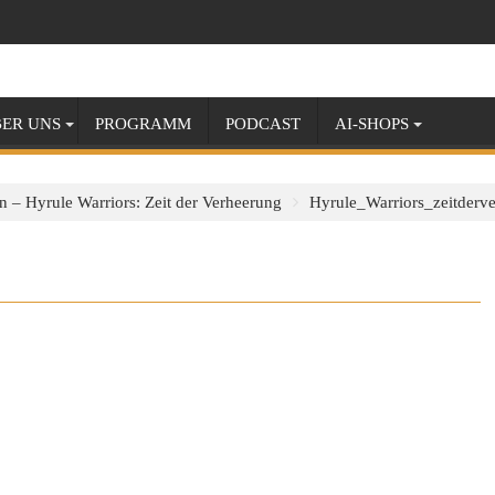
ER UNS
PROGRAMM
PODCAST
AI-SHOPS
n – Hyrule Warriors: Zeit der Verheerung
Hyrule_Warriors_zeitderv