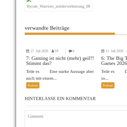
Hyrule_Warriors_zeitderverheerung_08
verwandte Beiträge
27. Juli 2026
SF
0
11. Juli 2026
7: Gaming ist nicht (mehr) geil?!
6: The Big 
Stimmt das?
Games 2026
Teile es Eine starke Aussage aber
Teile es Das 
auch mit einem...
so...
Podcast
Podcast
HINTERLASSE EIN KOMMENTAR