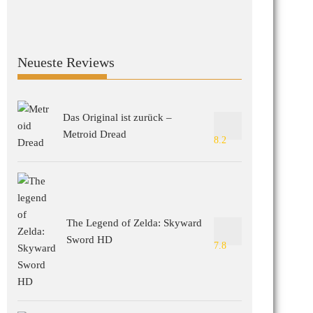
Neueste Reviews
Das Original ist zurück –
Metroid Dread
8.2
The Legend of Zelda: Skyward
Sword HD
7.8