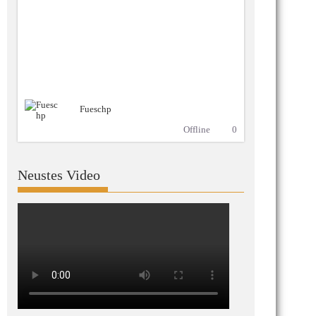
Fueschp
Offline
0
Neustes Video