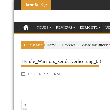
Skip
letzte Beiträge
to
content
NEUES
REVIEWS
BERICHTE
ÜB
Du bist hier
Home
Reviews
Masse mit Ruckler
Hyrule_Warriors_zeitderverheerung_08
18. November 2020
SF
Beitragsnavigation