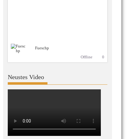
Fueschp
Offline
0
Neustes Video