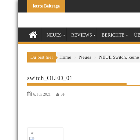
Skip
letzte Beiträge
to
content
NEUES
REVIEWS
BERICHTE
ÜB
Du bist hier
Home
Neues
NEUE Switch, keine
switch_OLED_01
6. Juli 2021
SF
Beitragsnavigation