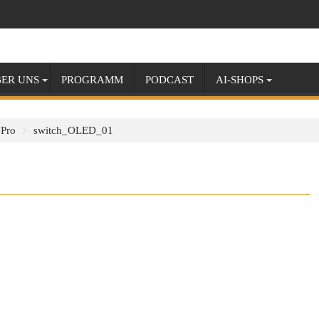
ER UNS
PROGRAMM
PODCAST
AI-SHOPS
 Pro
switch_OLED_01