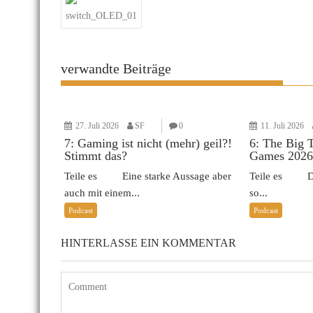
switch_OLED_01
verwandte Beiträge
27. Juli 2026
SF
0
11. Juli 2026
7: Gaming ist nicht (mehr) geil?!
6: The Big 
Stimmt das?
Games 2026
Teile es Eine starke Aussage aber
Teile es Das 
auch mit einem...
so...
Podcast
Podcast
HINTERLASSE EIN KOMMENTAR