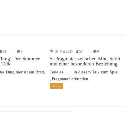
SF
0
16. Mai 2026
SF
0
Thing! Der Summer
5: Pragmata: zwischen Mut, SciFi
 Talk
und einer besonderen Beziehung
Ding hier ist ein Brett,
Teile es In diesem Talk zum Spiel
„Pragmata“ erkunden...
Podcast