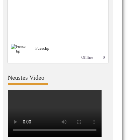
Fueschp
Offline
0
Neustes Video