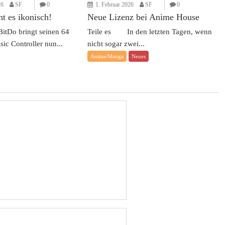
26
SF
0
1. Februar 2026
SF
0
t es ikonisch!
Neue Lizenz bei Anime House
tDo bringt seinen 64
Teile es In den letzten Tagen, wenn
sic Controller nun...
nicht sogar zwei...
Anime/Manga
Neues