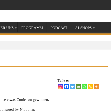
ER UNS
PROGRAMM
PODCAST
AI-SHOPS
Teile es
hance etwas Cooles zu gewinnen.
sponsored by Nipponar.