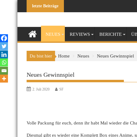
Skip
letzte Beiträge
to
content
NEUES
REVIEWS
BERICHTE
ÜB
Du bist hier
Home
Neues
Neues Gewinnspiel
Neues Gewinnspiel
2. Juli 2020
SF
Volle Packung für euch, denn ihr habt Mal wieder die C
Diesmal gibt es wieder eine Komplett Box eines Anime, 