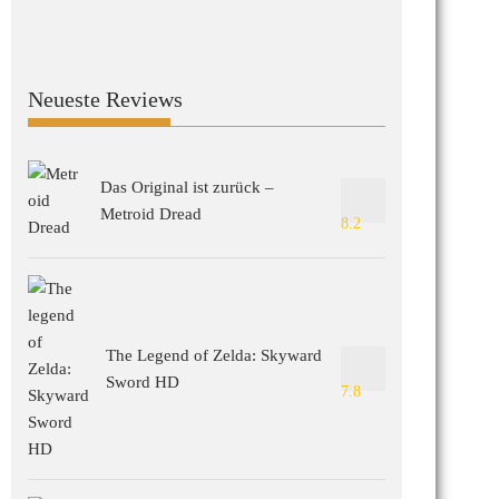
Neueste Reviews
Das Original ist zurück –
Metroid Dread
8.2
The Legend of Zelda: Skyward
Sword HD
7.8