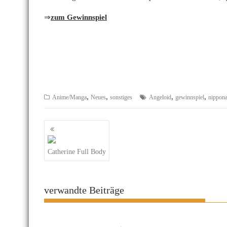
⇒
zum Gewinnspiel
,
,
,
,
Anime/Manga
Neues
sonstiges
Angeloid
gewinnspiel
nippona
Beitragsnavigation
Catherine Full Body
verwandte Beiträge