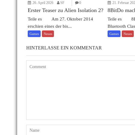
26. April 2026
SF
0
21. Februar 20
Erster Teaser zu Alien Isolation 2?
8BitDo mach
Teile es Am 27. Oktober 2014
Teile es 8Bi
erschien eines der bis...
Bluetooth Clas
Games
Neues
Games
Neues
HINTERLASSE EIN KOMMENTAR