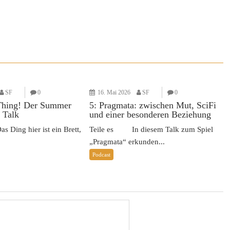
SF
0
16. Mai 2026
SF
0
Thing! Der Summer
5: Pragmata: zwischen Mut, SciFi
 Talk
und einer besonderen Beziehung
Ding hier ist ein Brett,
Teile es In diesem Talk zum Spiel
„Pragmata“ erkunden...
Podcast