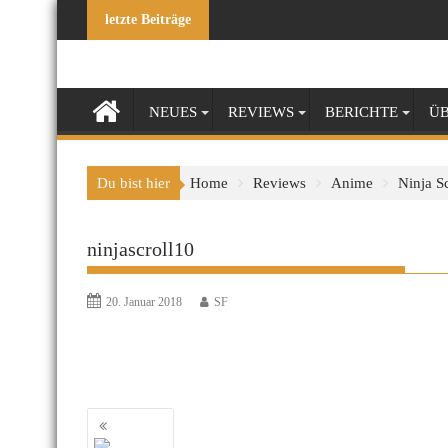
Skip
letzte Beiträge
to
content
NEUES
REVIEWS
BERICHTE
ÜB
Du bist hier
Home
Reviews
Anime
Ninja Sc
ninjascroll10
20. Januar 2018
SF
Beitragsnavigation