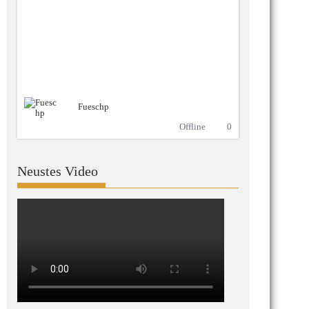
Fueschp
Offline
0
Neustes Video