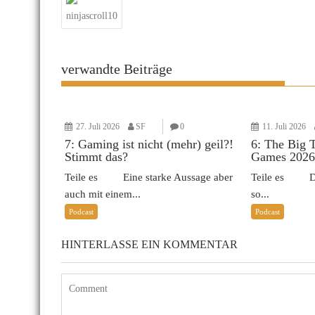
ninjascroll10
verwandte Beiträge
27. Juli 2026
SF
0
11. Juli 2026
7: Gaming ist nicht (mehr) geil?!
6: The Big 
Stimmt das?
Games 2026
Teile es Eine starke Aussage aber
Teile es Das 
auch mit einem...
so...
Podcast
Podcast
HINTERLASSE EIN KOMMENTAR