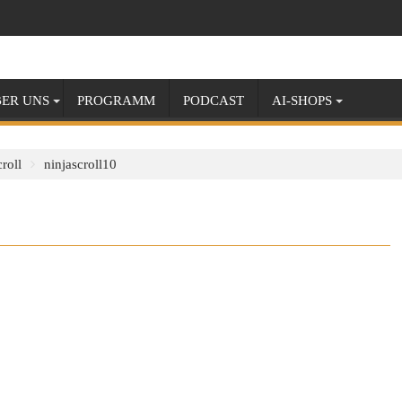
ER UNS
PROGRAMM
PODCAST
AI-SHOPS
roll
ninjascroll10