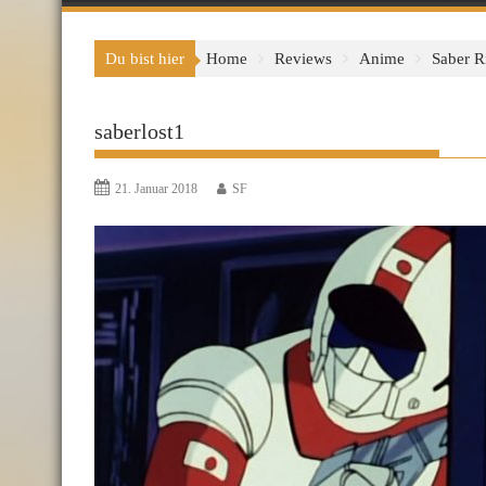
Du bist hier
Home
Reviews
Anime
Saber R
saberlost1
21. Januar 2018
SF