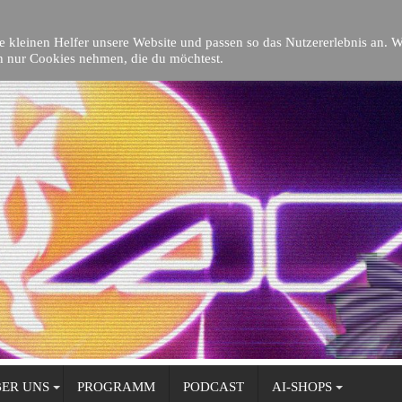
s 2026 Talk
die kleinen Helfer unsere Website und passen so das Nutzererlebnis an. 
h nur Cookies nehmen, die du möchtest.
ER UNS
PROGRAMM
PODCAST
AI-SHOPS