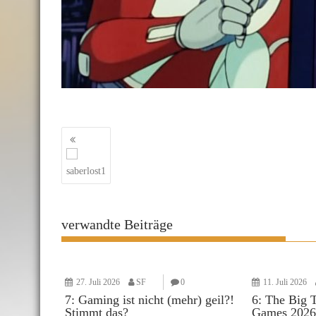
Beitragsnavigation
saberlost1
verwandte Beiträge
27. Juli 2026
SF
0
11. Juli 2026
7: Gaming ist nicht (mehr) geil?!
6: The Big 
Stimmt das?
Games 2026