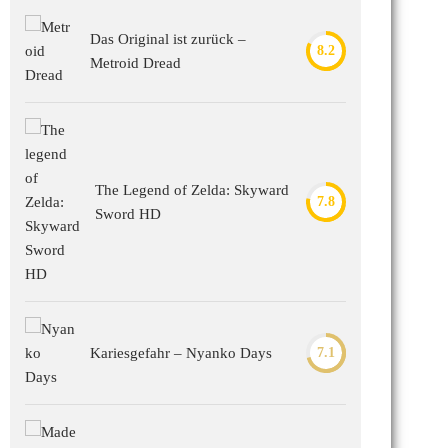
Das Original ist zurück –
8.2
Metroid Dread
The Legend of Zelda: Skyward
7.8
Sword HD
Kariesgefahr – Nyanko Days
7.1