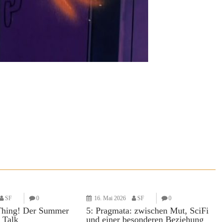
SF
0
16. Mai 2026
SF
0
Thing! Der Summer
5: Pragmata: zwischen Mut, SciFi
 Talk
und einer besonderen Beziehung