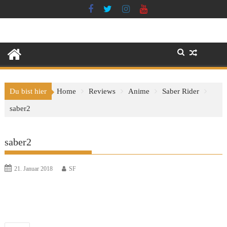
Skip
to
content
Du bist hier
Home
Reviews
Anime
Saber Rider
saber2
saber2
21. Januar 2018
SF