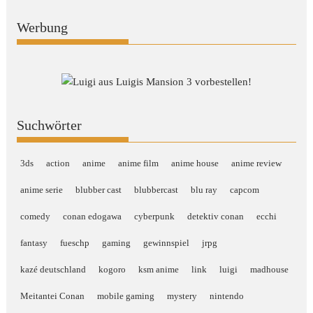
Werbung
Suchwörter
3ds
action
anime
anime film
anime house
anime review
anime serie
blubber cast
blubbercast
blu ray
capcom
comedy
conan edogawa
cyberpunk
detektiv conan
ecchi
fantasy
fueschp
gaming
gewinnspiel
jrpg
kazé deutschland
kogoro
ksm anime
link
luigi
madhouse
Meitantei Conan
mobile gaming
mystery
nintendo