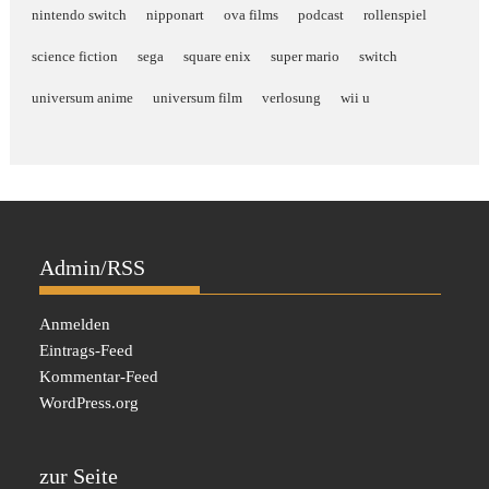
nintendo switch
nipponart
ova films
podcast
rollenspiel
science fiction
sega
square enix
super mario
switch
universum anime
universum film
verlosung
wii u
Admin/RSS
Anmelden
Eintrags-Feed
Kommentar-Feed
WordPress.org
zur Seite