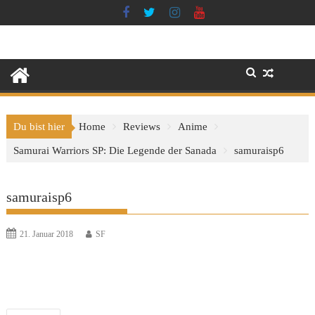
Skip
to
content
Du bist hier
Home
Reviews
Anime
Samurai Warriors SP: Die Legende der Sanada
samuraisp6
samuraisp6
21. Januar 2018
SF