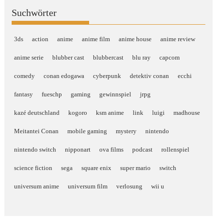
Suchwörter
3ds
action
anime
anime film
anime house
anime review
anime serie
blubber cast
blubbercast
blu ray
capcom
comedy
conan edogawa
cyberpunk
detektiv conan
ecchi
fantasy
fueschp
gaming
gewinnspiel
jrpg
kazé deutschland
kogoro
ksm anime
link
luigi
madhouse
Meitantei Conan
mobile gaming
mystery
nintendo
nintendo switch
nipponart
ova films
podcast
rollenspiel
science fiction
sega
square enix
super mario
switch
universum anime
universum film
verlosung
wii u