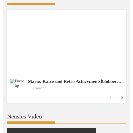
Mario, Kaizo und Retro Achievments❗️blubbercast❗️Discord ❗️BSG [+18 GER]
Fueschp
6
0
Neustes Video