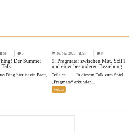
SF
0
16. Mai 2026
SF
0
Thing! Der Summer
5: Pragmata: zwischen Mut, SciFi
 Talk
und einer besonderen Beziehung
Ding hier ist ein Brett,
Teile es In diesem Talk zum Spiel
„Pragmata“ erkunden...
Podcast