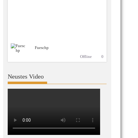
Fueschp
Offline
0
Neustes Video