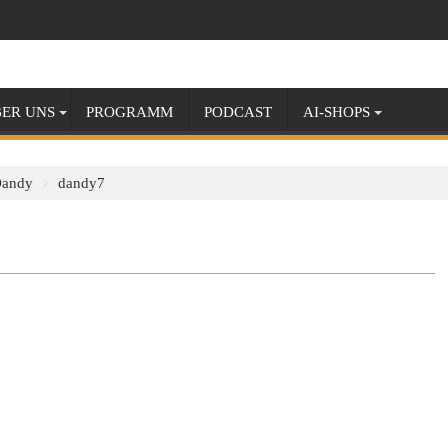
ER UNS
PROGRAMM
PODCAST
AI-SHOPS
Dandy
dandy7