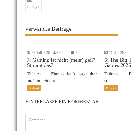
dandy7
verwandte Beiträge
27. Juli 2026
SF
0
11. Juli 2026
7: Gaming ist nicht (mehr) geil?!
6: The Big 
Stimmt das?
Games 2026
Teile es Eine starke Aussage aber
Teile es Das 
auch mit einem...
so...
Podcast
Podcast
HINTERLASSE EIN KOMMENTAR