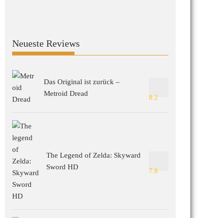
Neueste Reviews
Das Original ist zurück –
Metroid Dread
8.2
The Legend of Zelda: Skyward
Sword HD
7.8