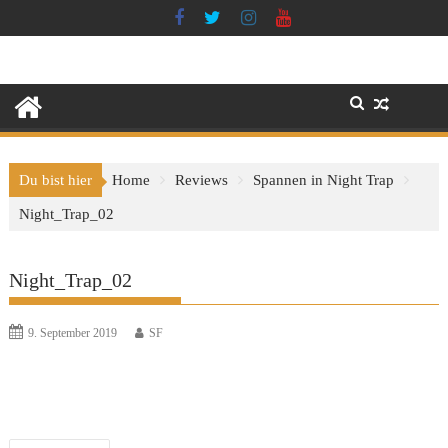
Skip
to
content
Du bist hier
Home
Reviews
Spannen in Night Trap
Night_Trap_02
Night_Trap_02
9. September 2019
SF