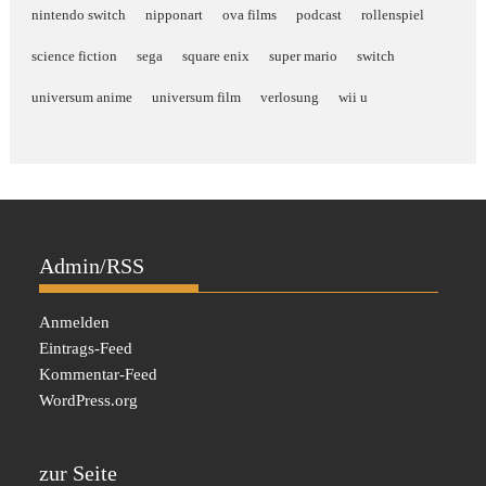
nintendo switch
nipponart
ova films
podcast
rollenspiel
science fiction
sega
square enix
super mario
switch
universum anime
universum film
verlosung
wii u
Admin/RSS
Anmelden
Eintrags-Feed
Kommentar-Feed
WordPress.org
zur Seite