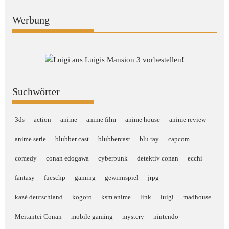
Werbung
Suchwörter
3ds
action
anime
anime film
anime house
anime review
anime serie
blubber cast
blubbercast
blu ray
capcom
comedy
conan edogawa
cyberpunk
detektiv conan
ecchi
fantasy
fueschp
gaming
gewinnspiel
jrpg
kazé deutschland
kogoro
ksm anime
link
luigi
madhouse
Meitantei Conan
mobile gaming
mystery
nintendo