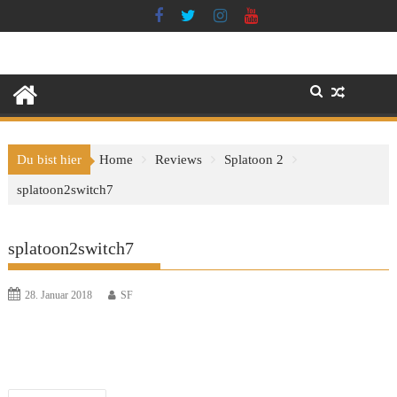
Skip
to
content
Du bist hier
Home
Reviews
Splatoon 2
splatoon2switch7
splatoon2switch7
28. Januar 2018
SF