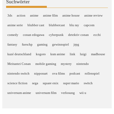
Suchwörter
3ds
action
anime
anime film
anime house
anime review
anime serie
blubber cast
blubbercast
blu ray
capcom
comedy
conan edogawa
cyberpunk
detektiv conan
ecchi
fantasy
fueschp
gaming
gewinnspiel
jrpg
kazé deutschland
kogoro
ksm anime
link
luigi
madhouse
Meitantei Conan
mobile gaming
mystery
nintendo
nintendo switch
nipponart
ova films
podcast
rollenspiel
science fiction
sega
square enix
super mario
switch
universum anime
universum film
verlosung
wii u