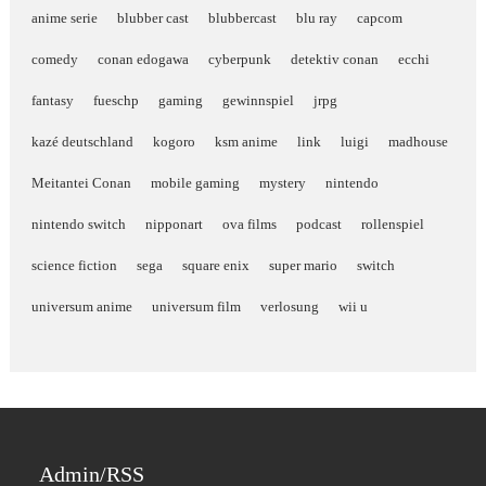
anime serie
blubber cast
blubbercast
blu ray
capcom
comedy
conan edogawa
cyberpunk
detektiv conan
ecchi
fantasy
fueschp
gaming
gewinnspiel
jrpg
kazé deutschland
kogoro
ksm anime
link
luigi
madhouse
Meitantei Conan
mobile gaming
mystery
nintendo
nintendo switch
nipponart
ova films
podcast
rollenspiel
science fiction
sega
square enix
super mario
switch
universum anime
universum film
verlosung
wii u
Admin/RSS