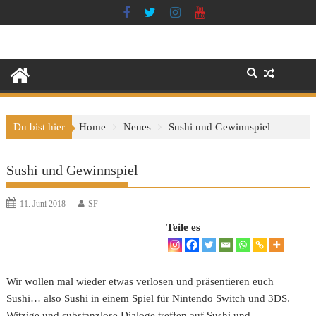
Skip
to
content
Du bist hier
Home
Neues
Sushi und Gewinnspiel
Sushi und Gewinnspiel
11. Juni 2018
SF
Teile es
Wir wollen mal wieder etwas verlosen und präsentieren euch
Sushi… also Sushi in einem Spiel für Nintendo Switch und 3DS.
Witzige und substanzlose Dialoge treffen auf Sushi und