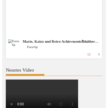
Mario, Kaizo und Retro Achievments❗️blubbercast❗️Discord ❗️BSG [+18 GER]
Fueschp
12
0
Neustes Video