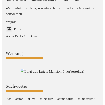
Game. Aber ich habe ein Makeover hinbekommen...
Was meint ihr? Haha, war einfach... nur die Farbe ist doof zu
bekommen.
#repair
Photo
View on Facebook
·
Share
Werbung
Suchwörter
3ds
action
anime
anime film
anime house
anime review