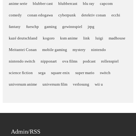
anime serie
blubber cast
blubbercast
blu ray
capcom
comedy
conan edogawa
cyberpunk
detektiv conan
ecchi
fantasy
fueschp
gaming
gewinnspiel
jrpg
kazé deutschland
kogoro
ksm anime
link
luigi
madhouse
Meitantei Conan
mobile gaming
mystery
nintendo
nintendo switch
nipponart
ova films
podcast
rollenspiel
science fiction
sega
square enix
super mario
switch
universum anime
universum film
verlosung
wii u
Admin/RSS