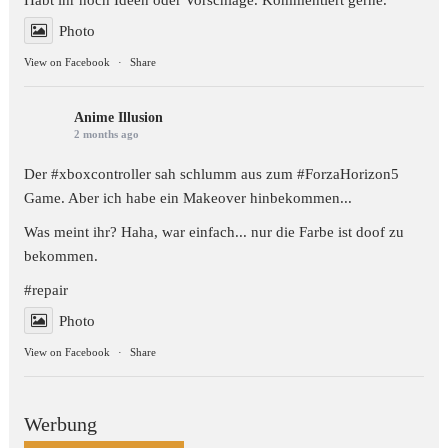
Habt ihr noch Ideen oder Vorschläge. Kommentiert gerne.
Photo
View on Facebook
·
Share
Anime Illusion
2 months ago
Der #xboxcontroller sah schlumm aus zum
#ForzaHorizon5
Game. Aber ich habe ein Makeover hinbekommen...
Was meint ihr? Haha, war einfach... nur die Farbe ist doof zu
bekommen.
#repair
Photo
View on Facebook
·
Share
Werbung