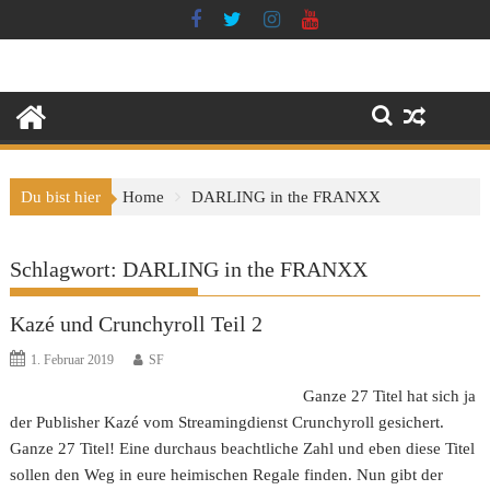
Skip
to
content
Du bist hier
Home
DARLING in the FRANXX
Schlagwort:
DARLING in the FRANXX
Kazé und Crunchyroll Teil 2
1. Februar 2019
SF
Ganze 27 Titel hat sich ja
der Publisher Kazé vom Streamingdienst Crunchyroll gesichert.
Ganze 27 Titel! Eine durchaus beachtliche Zahl und eben diese Titel
sollen den Weg in eure heimischen Regale finden. Nun gibt der