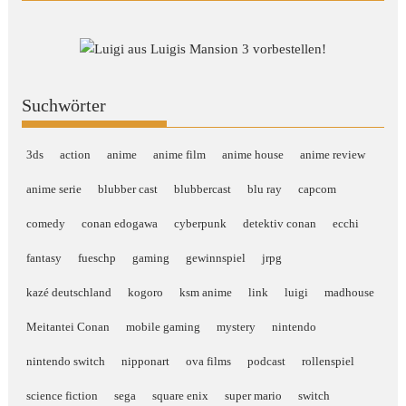
Suchwörter
3ds
action
anime
anime film
anime house
anime review
anime serie
blubber cast
blubbercast
blu ray
capcom
comedy
conan edogawa
cyberpunk
detektiv conan
ecchi
fantasy
fueschp
gaming
gewinnspiel
jrpg
kazé deutschland
kogoro
ksm anime
link
luigi
madhouse
Meitantei Conan
mobile gaming
mystery
nintendo
nintendo switch
nipponart
ova films
podcast
rollenspiel
science fiction
sega
square enix
super mario
switch