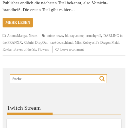
Publisher endlich die nächsten Titel bekannt, also Vorsicht-
brandheiß. Die ersten Titel gibt es hier…
MEHR LESEN
,
,
,
,
Anime/Manga
Neues
anime news
blu ray anime
crunchyroll
DARLING in
,
,
,
,
the FRANXX
Gabriel DropOut
kazé deutschland
Miss Kobayashi’s Dragon Maid
Rokka -Braves of the Six Flowers
Leave a comment
Twitch Stream