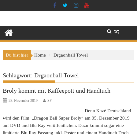
Skip
to
content
Du bist hier
Home
Drgaonball Towel
Schlagwort:
Drgaonball Towel
Broly kommt mit Kaffeepott und Handtuch
28. November 2019
SF
Denn Kazé Deutschland
wird den Film, „Dragon Ball Super Broly“ am 05. Dezember 2019
auf DVD und Blu Ray veröffentlichen. Dazu kommt sogar eine
limitierte Blu Ray Fassung inkl. Poster und einem Handtuch Doch