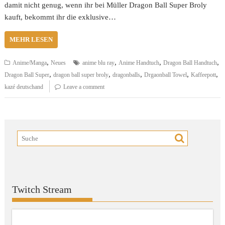
damit nicht genug, wenn ihr bei Müller Dragon Ball Super Broly
kauft, bekommt ihr die exklusive…
MEHR LESEN
,
,
,
,
Anime/Manga
Neues
anime blu ray
Anime Handtuch
Dragon Ball Handtuch
,
,
,
,
,
Dragon Ball Super
dragon ball super broly
dragonballs
Drgaonball Towel
Kaffeepott
kazé deutschand
Leave a comment
Twitch Stream