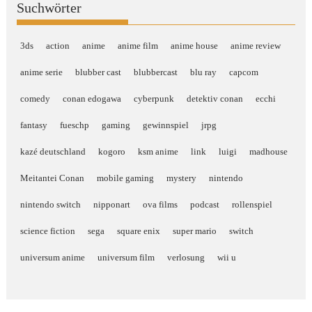
Suchwörter
3ds
action
anime
anime film
anime house
anime review
anime serie
blubber cast
blubbercast
blu ray
capcom
comedy
conan edogawa
cyberpunk
detektiv conan
ecchi
fantasy
fueschp
gaming
gewinnspiel
jrpg
kazé deutschland
kogoro
ksm anime
link
luigi
madhouse
Meitantei Conan
mobile gaming
mystery
nintendo
nintendo switch
nipponart
ova films
podcast
rollenspiel
science fiction
sega
square enix
super mario
switch
universum anime
universum film
verlosung
wii u