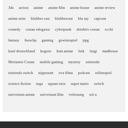
3ds
action
anime
anime film
anime house
anime review
anime serie
blubber cast
blubbercast
blu ray
capcom
comedy
conan edogawa
cyberpunk
detektiv conan
ecchi
fantasy
fueschp
gaming
gewinnspiel
jrpg
kazé deutschland
kogoro
ksm anime
link
luigi
madhouse
Meitantei Conan
mobile gaming
mystery
nintendo
nintendo switch
nipponart
ova films
podcast
rollenspiel
science fiction
sega
square enix
super mario
switch
universum anime
universum film
verlosung
wii u