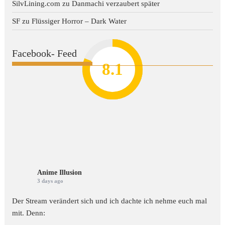
SilvLining.com
zu
Danmachi verzaubert später
SF
zu
Flüssiger Horror – Dark Water
Facebook- Feed
8.2
7.8
7.1
8.1
7
Anime Illusion
3 days ago
Der Stream verändert sich und ich dachte ich nehme euch mal
mit. Denn: