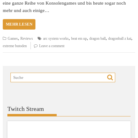
eine ganze Reihe von Konsolengames und bis heute sogar noch
mehr und auch einige…
MEHR LESEN
,
,
,
,
,
Games
Reviews
arc system works
beat em up
dragon ball
dragonball z kai
extreme butoden
Leave a comment
Twitch Stream