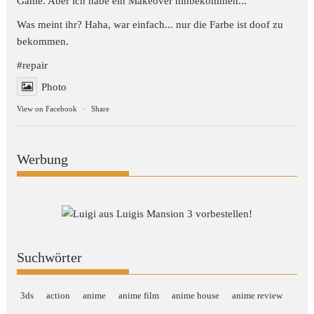
Game. Aber ich habe ein Makeover hinbekommen...
Was meint ihr? Haha, war einfach... nur die Farbe ist doof zu
bekommen.
#repair
Photo
View on Facebook
·
Share
Werbung
Suchwörter
3ds
action
anime
anime film
anime house
anime review