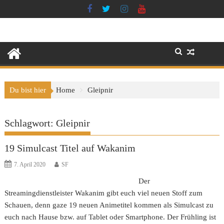
Skip
to
content
Du bist hier
Home
Gleipnir
Schlagwort:
Gleipnir
19 Simulcast Titel auf Wakanim
7. April 2020
SF
Der
Streamingdienstleister Wakanim gibt euch viel neuen Stoff zum
Schauen, denn gaze 19 neuen Animetitel kommen als Simulcast zu
euch nach Hause bzw. auf Tablet oder Smartphone. Der Frühling ist