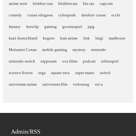
anime serie
blubber cast
blubbercast
blu ray
capcom
comedy
conan edogawa
cyberpunk
detektiv conan
ecchi
fantasy
fueschp
gaming
gewinnspiel
jrpg
kazé deutschland
kogoro
ksm anime
link
luigi
madhouse
Meitantei Conan
mobile gaming
mystery
nintendo
nintendo switch
nipponart
ova films
podcast
rollenspiel
science fiction
sega
square enix
super mario
switch
universum anime
universum film
verlosung
wii u
Admin/RSS