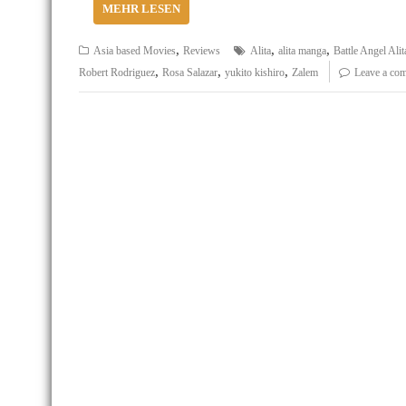
MEHR LESEN
,
,
,
Asia based Movies
Reviews
Alita
alita manga
Battle Angel Alit
,
,
,
Robert Rodriguez
Rosa Salazar
yukito kishiro
Zalem
Leave a co