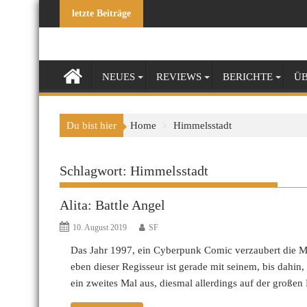
Skip
letzte Beiträge
to
content
NEUES
REVIEWS
BERICHTE
ÜB
Du bist hier
Home
Himmelsstadt
Schlagwort:
Himmelsstadt
Alita: Battle Angel
10. August 2019
SF
Das Jahr 1997, ein Cyberpunk Comic verzaubert die 
eben dieser Regisseur ist gerade mit seinem, bis dahin,
ein zweites Mal aus, diesmal allerdings auf der große