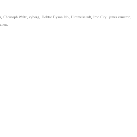
,
,
,
,
,
,
,
a
Christoph Waltz
cyborg
Doktor Dyson Ido
Himmelsstadt
Iron City
james cameron
mment