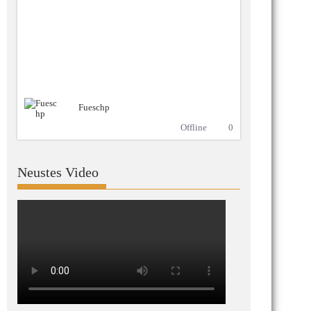
Fueschp
Offline
0
Neustes Video