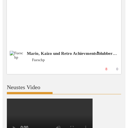
Mario, Kaizo und Retro Achievments❗️blubbercast❗️Discord ❗️BSG [+18 GER]
Fueschp
8
0
Neustes Video