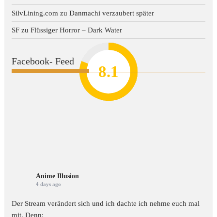
SilvLining.com
zu
Danmachi verzaubert später
SF
zu
Flüssiger Horror – Dark Water
Facebook- Feed
8.2
7.8
7.1
8.1
7
Anime Illusion
4 days ago
Der Stream verändert sich und ich dachte ich nehme euch mal
mit. Denn: