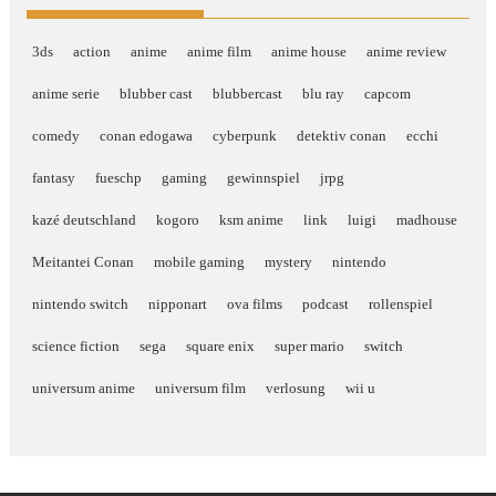
3ds
action
anime
anime film
anime house
anime review
anime serie
blubber cast
blubbercast
blu ray
capcom
comedy
conan edogawa
cyberpunk
detektiv conan
ecchi
fantasy
fueschp
gaming
gewinnspiel
jrpg
kazé deutschland
kogoro
ksm anime
link
luigi
madhouse
Meitantei Conan
mobile gaming
mystery
nintendo
nintendo switch
nipponart
ova films
podcast
rollenspiel
science fiction
sega
square enix
super mario
switch
universum anime
universum film
verlosung
wii u