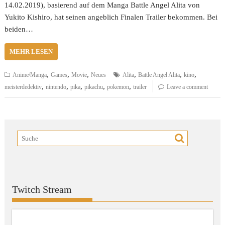
14.02.2019), basierend auf dem Manga Battle Angel Alita von
Yukito Kishiro, hat seinen angeblich Finalen Trailer bekommen. Bei
beiden…
MEHR LESEN
,
,
,
,
,
,
Anime/Manga
Games
Movie
Neues
Alita
Battle Angel Alita
kino
,
,
,
,
,
meisterdedektiv
nintendo
pika
pikachu
pokemon
trailer
Leave a comment
Twitch Stream