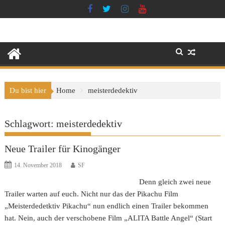
Skip
to
content
Du bist hier
Home
meisterdedektiv
Schlagwort:
meisterdedektiv
Neue Trailer für Kinogänger
14. November 2018
SF
Denn gleich zwei neue
Trailer warten auf euch. Nicht nur das der Pikachu Film
„Meisterdedetktiv Pikachu“ nun endlich einen Trailer bekommen
hat. Nein, auch der verschobene Film „ALITA Battle Angel“ (Start