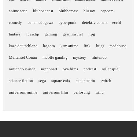
anime serie
blubber cast
blubbercast
blu ray
capcom
comedy
conan edogawa
cyberpunk
detektiv conan
ecchi
fantasy
fueschp
gaming
gewinnspiel
jrpg
kazé deutschland
kogoro
ksm anime
link
luigi
madhouse
Meitantei Conan
mobile gaming
mystery
nintendo
nintendo switch
nipponart
ova films
podcast
rollenspiel
science fiction
sega
square enix
super mario
switch
universum anime
universum film
verlosung
wii u