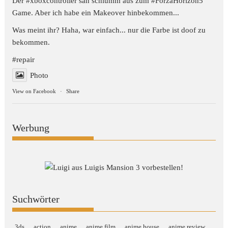
Der #xboxcontroller sah schlumm aus zum
#ForzaHorizon5
Game. Aber ich habe ein Makeover hinbekommen...
Was meint ihr? Haha, war einfach... nur die Farbe ist doof zu
bekommen.
#repair
Photo
View on Facebook
·
Share
Werbung
Suchwörter
3ds
action
anime
anime film
anime house
anime review