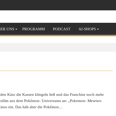
ER UNS
PROGRAMM
PODCAST
AI-SHOPS
 den Kino die Kassen klingeln ließ und das Franchise noch mehr
ionsfilm aus dem Pokémon- Universums an: „Pokemon- Mewtwo
 Kinos ein. Das hält aber die Pokémon…