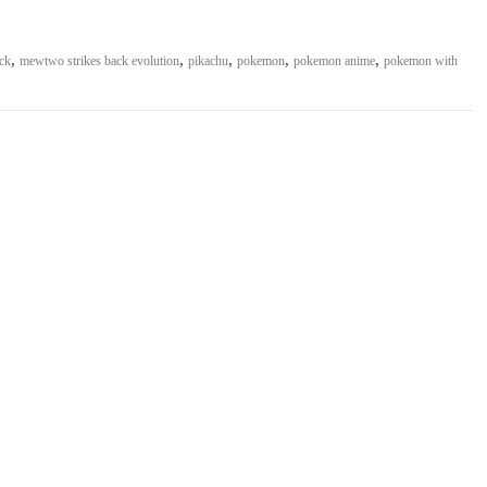
,
,
,
,
,
ck
mewtwo strikes back evolution
pikachu
pokemon
pokemon anime
pokemon with