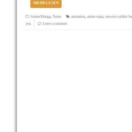
MEHR LESEN
,
,
,
Anime/Manga
Neues
animation
anime expo
mewtwo strikes ba
you
Leave a comment