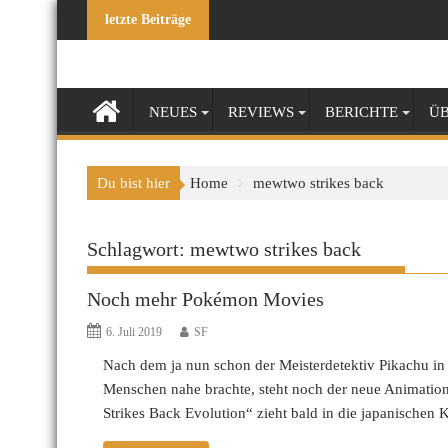
Skip
letzte Beiträge
to
content
NEUES
REVIEWS
BERICHTE
ÜB
Du bist hier
Home
mewtwo strikes back
Schlagwort:
mewtwo strikes back
Noch mehr Pokémon Movies
6. Juli 2019
SF
Nach dem ja nun schon der Meisterdetektiv Pikachu in
Menschen nahe brachte, steht noch der neue Animat
Strikes Back Evolution“ zieht bald in die japanischen