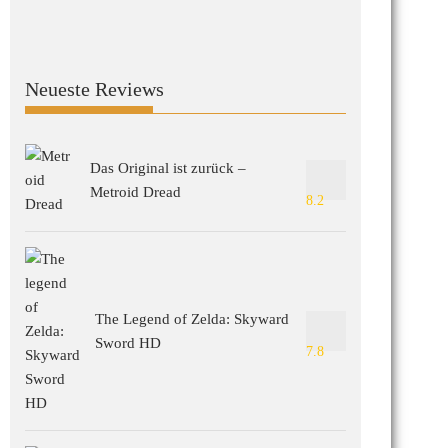
Neueste Reviews
Das Original ist zurück –
Metroid Dread
8.2
The Legend of Zelda: Skyward
Sword HD
7.8