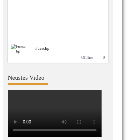
Fueschp
Offline
0
Neustes Video