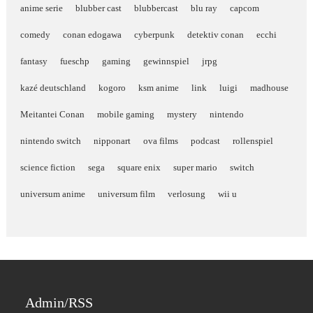
anime serie
blubber cast
blubbercast
blu ray
capcom
comedy
conan edogawa
cyberpunk
detektiv conan
ecchi
fantasy
fueschp
gaming
gewinnspiel
jrpg
kazé deutschland
kogoro
ksm anime
link
luigi
madhouse
Meitantei Conan
mobile gaming
mystery
nintendo
nintendo switch
nipponart
ova films
podcast
rollenspiel
science fiction
sega
square enix
super mario
switch
universum anime
universum film
verlosung
wii u
Admin/RSS