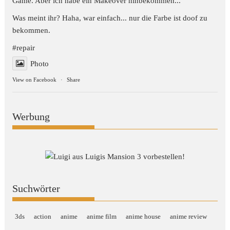
Game. Aber ich habe ein Makeover hinbekommen...
Was meint ihr? Haha, war einfach... nur die Farbe ist doof zu
bekommen.
#repair
Photo
View on Facebook
·
Share
Werbung
Suchwörter
3ds
action
anime
anime film
anime house
anime review