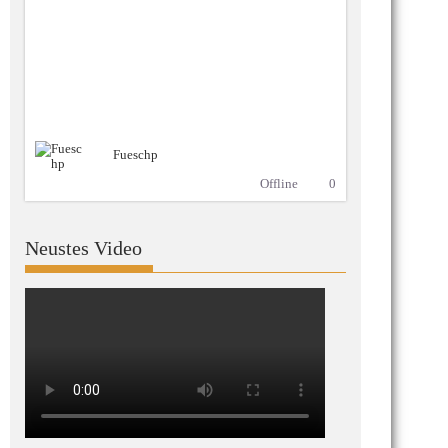
Fueschp
Offline
0
Neustes Video