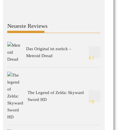
Neueste Reviews
Das Original ist zurück –
Metroid Dread
8.2
The Legend of Zelda: Skyward
Sword HD
7.8