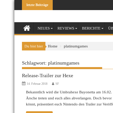
Skip
letzte Beiträge
to
content
NEUES
REVIEWS
BERICHTE
ÜB
Du bist hier
Home
platinumgames
Schlagwort:
platinumgames
Release-Trailer zur Hexe
14. Februar 2018
SF
Bekanntlich wird die Umbrahexe Bayonetta am 16.02. m
Ärsche treten und euch alles abverlangen. Doch bevor 
könnt, präsentiert euch Nintendo den Trailer zur Veröf