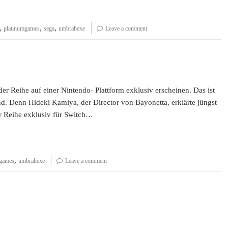
,
,
,
platinumgames
sega
umbrahexe
Leave a comment
der Reihe auf einer Nintendo- Plattform exklusiv erscheinen. Das ist
und. Denn Hideki Kamiya, der Director von Bayonetta, erklärte jüngst
er Reihe exklusiv für Switch…
,
mgames
umbrahexe
Leave a comment