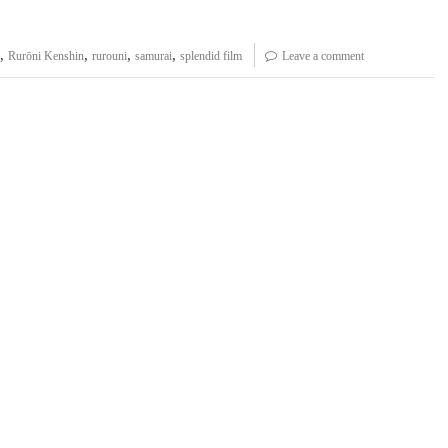
,
,
,
,
Rurōni Kenshin
rurouni
samurai
splendid film
Leave a comment