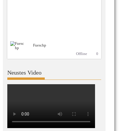
Fueschp
Offline
0
Neustes Video