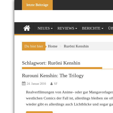
Skip
letzte Beiträge
to
content
NEUES
REVIEWS
BERICHTE
ÜB
Du bist hier
Home
Rurōni Kenshin
Schlagwort:
Rurōni Kenshin
Rurouni Kenshin: The Trilogy
24. Januar 2016
SF
Realverfilmungen von Anime- oder gar Mangavorlagen 
westlichen Comics der Fall ist, allerdings bleiben sie 
wieder gibt es allerdings auch Lichtblicke und sogar g