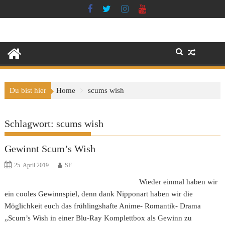
Skip
to
content
Du bist hier
Home
scums wish
Schlagwort:
scums wish
Gewinnt Scum’s Wish
25. April 2019
SF
Wieder einmal haben wir
ein cooles Gewinnspiel, denn dank Nipponart haben wir die
Möglichkeit euch das frühlingshafte Anime- Romantik- Drama
„Scum’s Wish in einer Blu-Ray Komplettbox als Gewinn zu