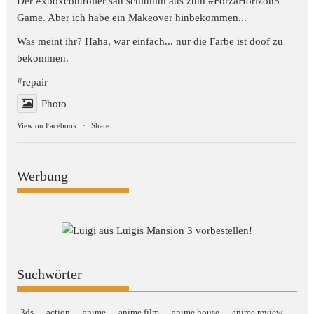
Der #xboxcontroller sah schlumm aus zum
#ForzaHorizon5
Game. Aber ich habe ein Makeover hinbekommen...
Was meint ihr? Haha, war einfach... nur die Farbe ist doof zu
bekommen.
#repair
Photo
View on Facebook
·
Share
Werbung
Suchwörter
3ds
action
anime
anime film
anime house
anime review