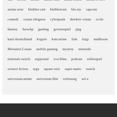
anime serie
blubber cast
blubbercast
blu ray
capcom
comedy
conan edogawa
cyberpunk
detektiv conan
ecchi
fantasy
fueschp
gaming
gewinnspiel
jrpg
kazé deutschland
kogoro
ksm anime
link
luigi
madhouse
Meitantei Conan
mobile gaming
mystery
nintendo
nintendo switch
nipponart
ova films
podcast
rollenspiel
science fiction
sega
square enix
super mario
switch
universum anime
universum film
verlosung
wii u