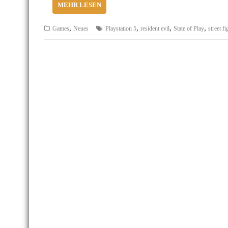
MEHR LESEN
,
,
,
,
Games
Neues
Playstation 5
resident evil
State of Play
street fi