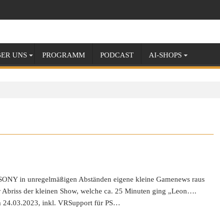
ER UNS
PROGRAMM
PODCAST
AI-SHOPS
bt SONY in unregelmäßigen Abständen eigene kleine Gamenews raus
er Abriss der kleinen Show, welche ca. 25 Minuten ging „Leon….
 24.03.2023, inkl. VRSupport für PS…