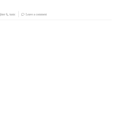
,
ghter 6
tunic
Leave a comment