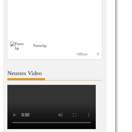
Fueschp
Offline
0
Neustes Video