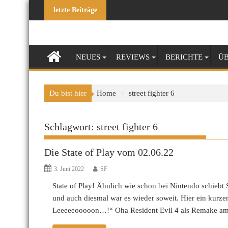
Skip
letzte Beiträge
to
content
NEUES
REVIEWS
BERICHTE
ÜB
Du bist hier
Home
street fighter 6
Schlagwort:
street fighter 6
Die State of Play vom 02.06.22
3. Juni 2022
SF
State of Play! Ähnlich wie schon bei Nintendo schie
und auch diesmal war es wieder soweit. Hier ein kurz
Leeeeeooooon…!“ Oha Resident Evil 4 als Remake am