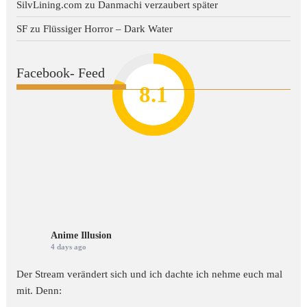
SilvLining.com
zu
Danmachi verzaubert später
SF
zu
Flüssiger Horror – Dark Water
Facebook- Feed
8.2
7.8
7.1
8.1
7
Anime Illusion
4 days ago
Der Stream verändert sich und ich dachte ich nehme euch mal
mit. Denn: