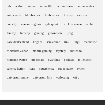
3ds
action
anime
anime film
anime house
anime review
anime serie
blubber cast
blubbercast
blu ray
capcom
comedy
conan edogawa
cyberpunk
detektiv conan
ecchi
fantasy
fueschp
gaming
gewinnspiel
jrpg
kazé deutschland
kogoro
ksm anime
link
luigi
madhouse
Meitantei Conan
mobile gaming
mystery
nintendo
nintendo switch
nipponart
ova films
podcast
rollenspiel
science fiction
sega
square enix
super mario
switch
universum anime
universum film
verlosung
wii u