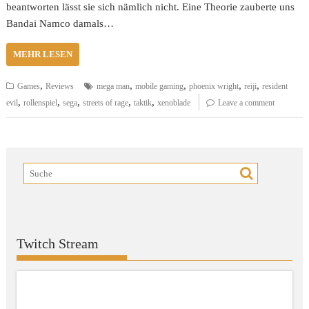
beantworten lässt sie sich nämlich nicht. Eine Theorie zauberte uns
Bandai Namco damals…
MEHR LESEN
,
,
,
,
,
Games
Reviews
mega man
mobile gaming
phoenix wright
reiji
resident
,
,
,
,
,
evil
rollenspiel
sega
streets of rage
taktik
xenoblade
Leave a comment
Twitch Stream