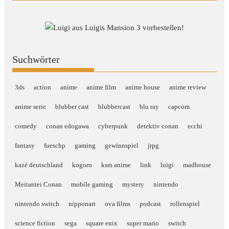
Suchwörter
3ds
action
anime
anime film
anime house
anime review
anime serie
blubber cast
blubbercast
blu ray
capcom
comedy
conan edogawa
cyberpunk
detektiv conan
ecchi
fantasy
fueschp
gaming
gewinnspiel
jrpg
kazé deutschland
kogoro
ksm anime
link
luigi
madhouse
Meitantei Conan
mobile gaming
mystery
nintendo
nintendo switch
nipponart
ova films
podcast
rollenspiel
science fiction
sega
square enix
super mario
switch