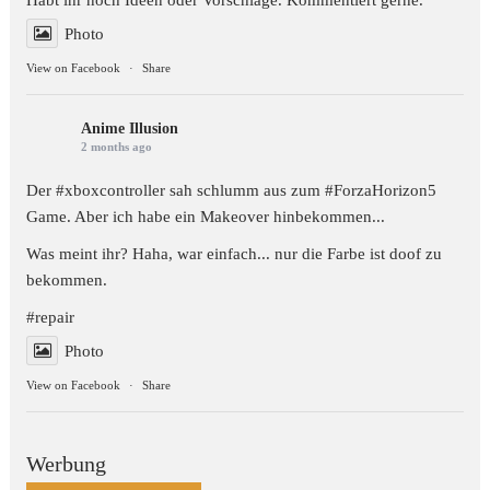
Habt ihr noch Ideen oder Vorschläge. Kommentiert gerne.
Photo
View on Facebook
·
Share
Anime Illusion
2 months ago
Der #xboxcontroller sah schlumm aus zum
#ForzaHorizon5
Game. Aber ich habe ein Makeover hinbekommen...
Was meint ihr? Haha, war einfach... nur die Farbe ist doof zu
bekommen.
#repair
Photo
View on Facebook
·
Share
Werbung