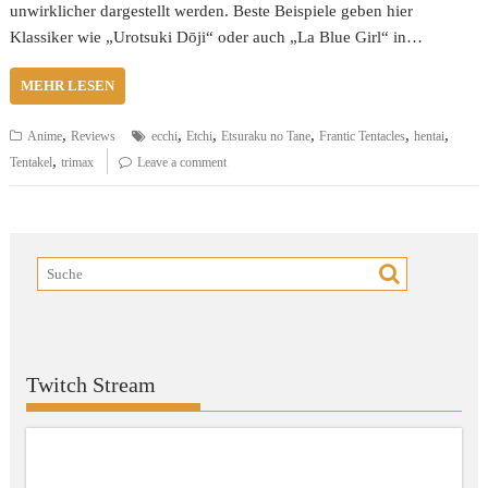
unwirklicher dargestellt werden. Beste Beispiele geben hier
Klassiker wie „Urotsuki Dōji“ oder auch „La Blue Girl“ in…
MEHR LESEN
,
,
,
,
,
,
Anime
Reviews
ecchi
Etchi
Etsuraku no Tane
Frantic Tentacles
hentai
,
Tentakel
trimax
Leave a comment
Twitch Stream