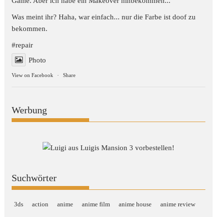
Game. Aber ich habe ein Makeover hinbekommen...
Was meint ihr? Haha, war einfach... nur die Farbe ist doof zu
bekommen.
#repair
Photo
View on Facebook
·
Share
Werbung
Suchwörter
3ds
action
anime
anime film
anime house
anime review