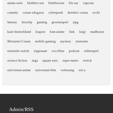
anime serie
blubber cast
blubbercast
blu ray
capcom
comedy
conan edogawa
cyberpunk
detektiv conan
ecchi
fantasy
fueschp
gaming
gewinnspiel
jrpg
kazé deutschland
kogoro
ksm anime
link
luigi
madhouse
Meitantei Conan
mobile gaming
mystery
nintendo
nintendo switch
nipponart
ova films
podcast
rollenspiel
science fiction
sega
square enix
super mario
switch
universum anime
universum film
verlosung
wii u
Admin/RSS