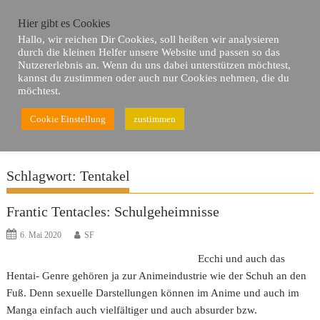
Skip
Hier gibt es Cookies
to
Hallo, wir reichen Dir Cookies, soll heißen wir analysieren
content
durch die kleinen Helfer unsere Website und passen so das
Nutzererlebnis an. Wenn du uns dabei unterstützen möchtest,
kannst du zustimmen oder auch nur Cookies nehmen, die du
möchtest.
Cookie Einstellung
zustimmen
Du bist hier
Home
Tentakel
Schlagwort:
Tentakel
Frantic Tentacles: Schulgeheimnisse
6. Mai 2020
SF
Ecchi und auch das
Hentai- Genre gehören ja zur Animeindustrie wie der Schuh an den
Fuß. Denn sexuelle Darstellungen können im Anime und auch im
Manga einfach auch vielfältiger und auch absurder bzw.